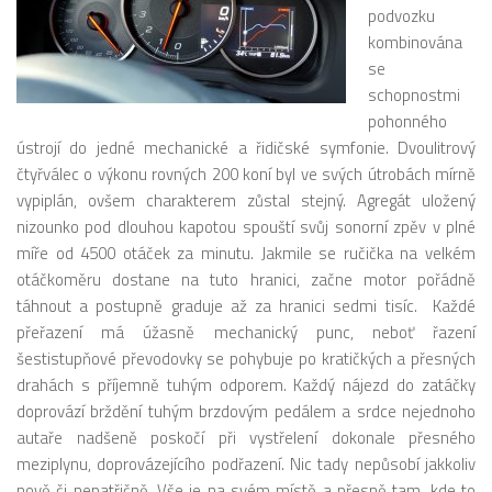
podvozku
kombinována
se
schopnostmi
pohonného
ústrojí do jedné mechanické a řidičské symfonie. Dvoulitrový
čtyřválec o výkonu rovných 200 koní byl ve svých útrobách mírně
vypiplán, ovšem charakterem zůstal stejný. Agregát uložený
nizounko pod dlouhou kapotou spouští svůj sonorní zpěv v plné
míře od 4500 otáček za minutu. Jakmile se ručička na velkém
otáčkoměru dostane na tuto hranici, začne motor pořádně
táhnout a postupně graduje až za hranici sedmi tisíc. Každé
přeřazení má úžasně mechanický punc, neboť řazení
šestistupňové převodovky se pohybuje po kratičkých a přesných
drahách s příjemně tuhým odporem. Každý nájezd do zatáčky
doprovází brždění tuhým brzdovým pedálem a srdce nejednoho
autaře nadšeně poskočí při vystřelení dokonale přesného
meziplynu, doprovázejícího podřazení. Nic tady nepůsobí jakkoliv
nově či nepatřičně. Vše je na svém místě a přesně tam, kde to