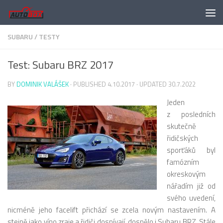
Skip to content
SUBARU
/
TESTY
Test: Subaru BRZ 2017
BY
DOMINIK VALÁŠEK
· PUBLISHED
4.10.2017
· UPDATED
30.7.2022
Jeden
z posledních
skutečně
řidičských
sporťáků byl
famózním
okreskovým
nářadím již od
svého uvedení,
nicméně jeho facelift přichází se zcela novým nastavením. A
stejně jako víno zraje a řidiči dospívají, dospělo i Subaru BRZ. Stále