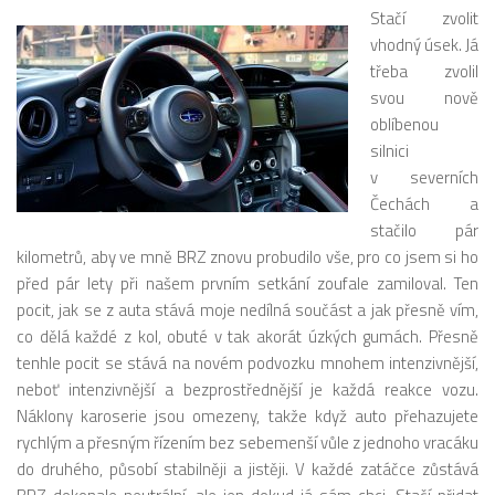
Stačí zvolit
vhodný úsek. Já
třeba zvolil
svou nově
oblíbenou
silnici
v severních
Čechách a
stačilo pár
kilometrů, aby ve mně BRZ znovu probudilo vše, pro co jsem si ho
před pár lety při našem prvním setkání zoufale zamiloval. Ten
pocit, jak se z auta stává moje nedílná součást a jak přesně vím,
co dělá každé z kol, obuté v tak akorát úzkých gumách. Přesně
tenhle pocit se stává na novém podvozku mnohem intenzivnější,
neboť intenzivnější a bezprostřednější je každá reakce vozu.
Náklony karoserie jsou omezeny, takže když auto přehazujete
rychlým a přesným řízením bez sebemenší vůle z jednoho vracáku
do druhého, působí stabilněji a jistěji. V každé zatáčce zůstává