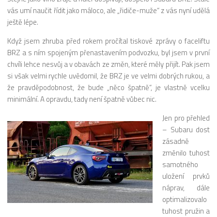
vás umí naučit řídit jako máloco, ale „řidiče-muže“ z vás nyní udělá
ještě lépe.
Když jsem zhruba před rokem pročítal tiskové zprávy o faceliftu
BRZ a s ním spojeným přenastavením podvozku, byl jsem v první
chvíli lehce nesvůj a v obavách ze změn, které měly přijít. Pak jsem
si však velmi rychle uvědomil, že BRZ je ve velmi dobrých rukou, a
že pravděpodobnost, že bude „něco špatně“, je vlastně vcelku
minimální. A opravdu, tady není špatně vůbec nic.
Jen pro přehled
– Subaru dost
zásadně
změnilo tuhost
samotného
uložení prvků
náprav, dále
optimalizovalo
tuhost pružin a