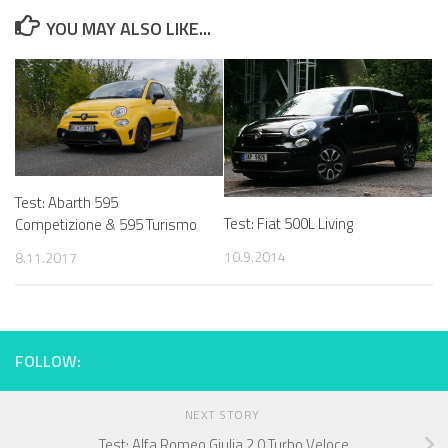
YOU MAY ALSO LIKE...
Test: Abarth 595
Test: Fiat 500L Living
Competizione & 595 Turismo
10.9.2014
8.11.2017
FOLLOW:
NEXT STORY
Test: Alfa Romeo Giulia 2.0 Turbo Veloce