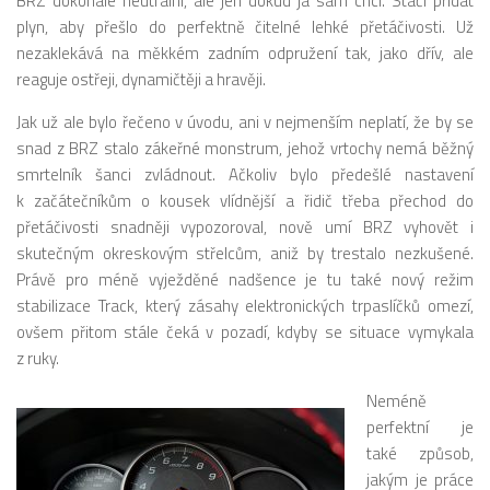
BRZ dokonale neutrální, ale jen dokud já sám chci. Stačí přidat
plyn, aby přešlo do perfektně čitelné lehké přetáčivosti. Už
nezaklekává na měkkém zadním odpružení tak, jako dřív, ale
reaguje ostřeji, dynamičtěji a hravěji.
Jak už ale bylo řečeno v úvodu, ani v nejmenším neplatí, že by se
snad z BRZ stalo zákeřné monstrum, jehož vrtochy nemá běžný
smrtelník šanci zvládnout. Ačkoliv bylo předešlé nastavení
k začátečníkům o kousek vlídnější a řidič třeba přechod do
přetáčivosti snadněji vypozoroval, nově umí BRZ vyhovět i
skutečným okreskovým střelcům, aniž by trestalo nezkušené.
Právě pro méně vyježděné nadšence je tu také nový režim
stabilizace Track, který zásahy elektronických trpaslíčků omezí,
ovšem přitom stále čeká v pozadí, kdyby se situace vymykala
z ruky.
Neméně
perfektní je
také způsob,
jakým je práce