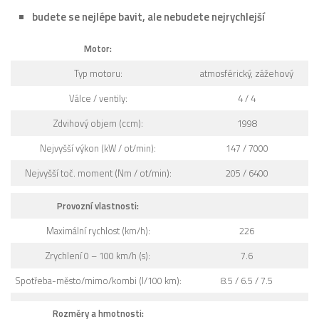
budete se nejlépe bavit, ale nebudete nejrychlejší
Motor:
Typ motoru:
atmosférický, zážehový
Válce / ventily:
4 / 4
Zdvihový objem (ccm):
1998
Nejvyšší výkon (kW / ot/min):
147 / 7000
Nejvyšší toč. moment (Nm / ot/min):
205 / 6400
Provozní vlastnosti:
Maximální rychlost (km/h):
226
Zrychlení 0 – 100 km/h (s):
7.6
Spotřeba-město/mimo/kombi (l/100 km):
8.5 / 6.5 / 7.5
Rozměry a hmotnosti: