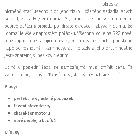
okresky,
nicméně stačí usednout do jeho nízko uloženého sedadla, abych
se cítil, že tady jsem doma. A jakmile se s novým naladěním
poprvé pořádně projedu po klikaté okresce, nabývám dojmu, že
„doma“ je vše v naprostém pořádku. Všechno, co je na BRZ nové,
totiž zapadá do stávající mozaiky zcela ideálně. Duch japonského
kupé se rozhodně nikam nevytratil. Je tady a jeho přítomnost je
ještě znatelnější, než kdy předtím.
Úplně v poslední řadě se samozřejmě musí zmínit cena. Ta
vzrostla o přijatelných 15 tisíc na výsledných 814 tisíc s daní.
Plusy:
perfektně vyladěný podvozek
řazení převodovky
charakter motoru
nový displej u budíků
Mínusy: