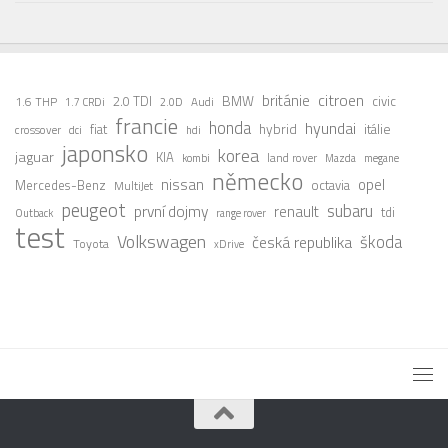
citroen
británie
2.0 TDI
BMW
civic
1.6 THP
Audi
1.7 CRDi
2.0D
francie
honda
hyundai
fiat
hybrid
itálie
crossover
dci
hdi
japonsko
korea
jaguar
KIA
land rover
kombi
Mazda
megane
německo
nissan
opel
Mercedes-Benz
octavia
MultiJet
peugeot
subaru
první dojmy
renault
tdi
Outback
range rover
test
Volkswagen
škoda
česká republika
Toyota
xDrive