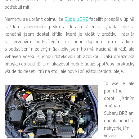
potřebuji mít.
Nemohu se ubránit dojmu, že
Subaru BRZ
facelift prospěl v úplně
každém změněném prvku a detailu. Zvenku vypadá lépe a
konečně jsem dostal křídlo, které je vidět v zrcátku. Interiér
s červeným podsvícením už není doplněn retro rádiem
s podsvícením zeleným (jakkoliv jsem ho měl iracionálně rád), ale
vybaven vcelku slušnou dotykovou obrazovkou. Další obrazovka
přibyla i do budíků. Umí ukazovat nudné údaje spotřeby (prakticky
všude do deseti litrů na sto), ale nově i důležitou teplotu oleje.
To vše je ale
podružné
oproti jízdním
změnám.
Subaru BRZ ani
nadále není tím
nejrychlejším
vozem na