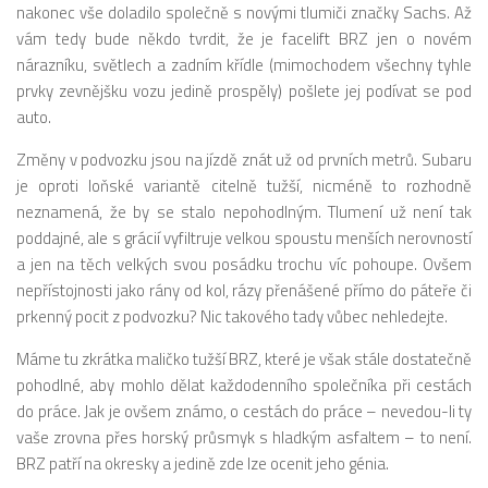
nakonec vše doladilo společně s novými tlumiči značky Sachs. Až
vám tedy bude někdo tvrdit, že je facelift BRZ jen o novém
nárazníku, světlech a zadním křídle (mimochodem všechny tyhle
prvky zevnějšku vozu jedině prospěly) pošlete jej podívat se pod
auto.
Změny v podvozku jsou na jízdě znát už od prvních metrů. Subaru
je oproti loňské variantě citelně tužší, nicméně to rozhodně
neznamená, že by se stalo nepohodlným. Tlumení už není tak
poddajné, ale s grácií vyfiltruje velkou spoustu menších nerovností
a jen na těch velkých svou posádku trochu víc pohoupe. Ovšem
nepřístojnosti jako rány od kol, rázy přenášené přímo do páteře či
prkenný pocit z podvozku? Nic takového tady vůbec nehledejte.
Máme tu zkrátka maličko tužší BRZ, které je však stále dostatečně
pohodlné, aby mohlo dělat každodenního společníka při cestách
do práce. Jak je ovšem známo, o cestách do práce – nevedou-li ty
vaše zrovna přes horský průsmyk s hladkým asfaltem – to není.
BRZ patří na okresky a jedině zde lze ocenit jeho génia.