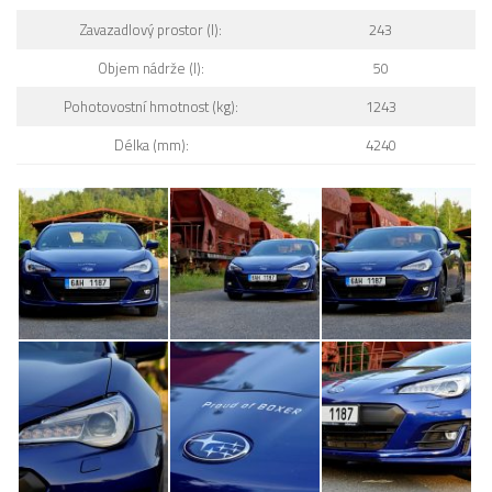
Zavazadlový prostor (l):
243
Objem nádrže (l):
50
Pohotovostní hmotnost (kg):
1243
Délka (mm):
4240