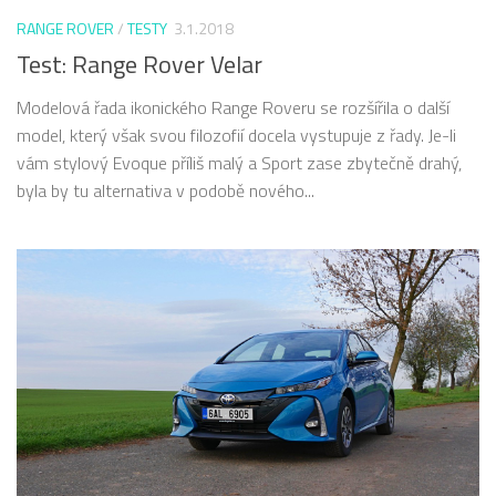
RANGE ROVER
/
TESTY
3.1.2018
Test: Range Rover Velar
Modelová řada ikonického Range Roveru se rozšířila o další
model, který však svou filozofií docela vystupuje z řady. Je-li
vám stylový Evoque příliš malý a Sport zase zbytečně drahý,
byla by tu alternativa v podobě nového...