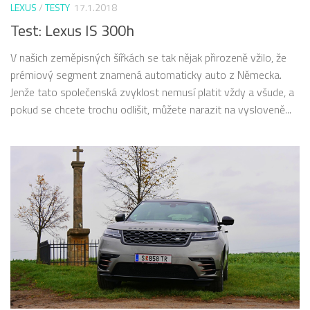
LEXUS
/
TESTY
17.1.2018
Test: Lexus IS 300h
V našich zeměpisných šířkách se tak nějak přirozeně vžilo, že
prémiový segment znamená automaticky auto z Německa.
Jenže tato společenská zvyklost nemusí platit vždy a všude, a
pokud se chcete trochu odlišit, můžete narazit na vysloveně...