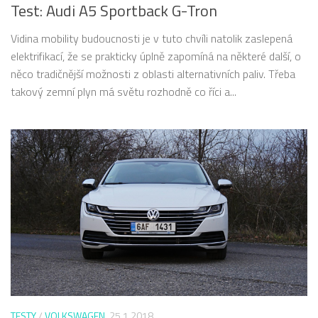
Test: Audi A5 Sportback G-Tron
Vidina mobility budoucnosti je v tuto chvíli natolik zaslepená
elektrifikací, že se prakticky úplně zapomíná na některé další, o
něco tradičnější možnosti z oblasti alternativních paliv. Třeba
takový zemní plyn má světu rozhodně co říci a...
TESTY
/
VOLKSWAGEN
25.1.2018