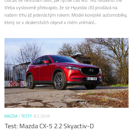
Občas se nestíhám divit, jak rychle čas letí. Teď nedávno mě
třeba vysloveně překvapilo, že se Hyundai i30 prodává na
našem trhu již jedenáctým rokem. Model korejské automobilky,
který se v dealerstvích objevil v mém vnímání...
MAZDA
/
TESTY
8.2.2018
Test: Mazda CX-5 2.2 Skyactiv-D