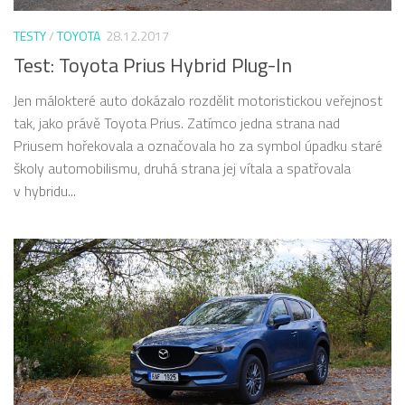
TESTY
/
TOYOTA
28.12.2017
Test: Toyota Prius Hybrid Plug-In
Jen málokteré auto dokázalo rozdělit motoristickou veřejnost
tak, jako právě Toyota Prius. Zatímco jedna strana nad
Priusem hořekovala a označovala ho za symbol úpadku staré
školy automobilismu, druhá strana jej vítala a spatřovala
v hybridu...