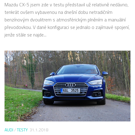
Mazdu CX-5 jsem zde v testu představil už relativně nedávno,
tenkrát ovšem vybavenou na dnešní dobu netradičním
benzínovým dvoulitrem s atmosférickým plněním a manuální
převodovkou. V dané konfiguraci se jednalo o zajímavé spojení,
jenže stále se najde...
AUDI
/
TESTY
31.1.2018