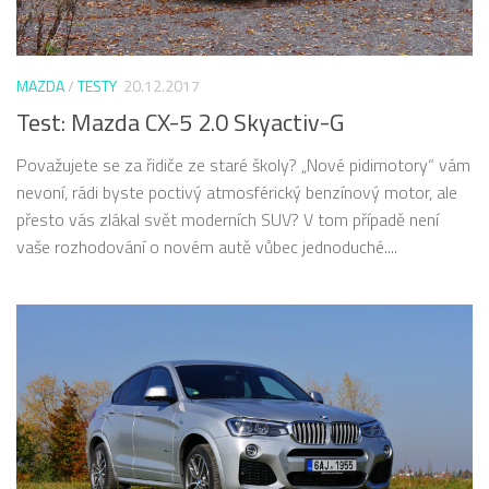
MAZDA
/
TESTY
20.12.2017
Test: Mazda CX-5 2.0 Skyactiv-G
Považujete se za řidiče ze staré školy? „Nové pidimotory“ vám
nevoní, rádi byste poctivý atmosférický benzínový motor, ale
přesto vás zlákal svět moderních SUV? V tom případě není
vaše rozhodování o novém autě vůbec jednoduché....