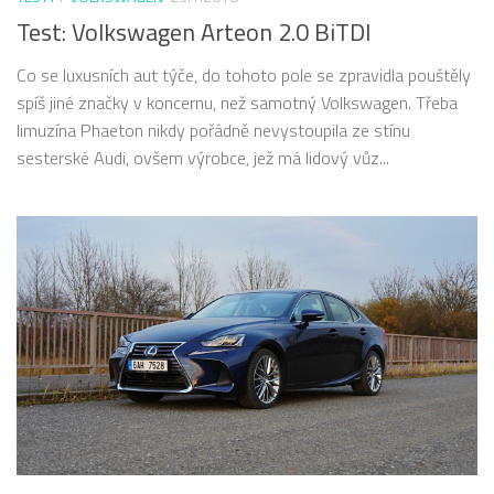
Test: Volkswagen Arteon 2.0 BiTDI
Co se luxusních aut týče, do tohoto pole se zpravidla pouštěly
spíš jiné značky v koncernu, než samotný Volkswagen. Třeba
limuzína Phaeton nikdy pořádně nevystoupila ze stínu
sesterské Audi, ovšem výrobce, jež má lidový vůz...