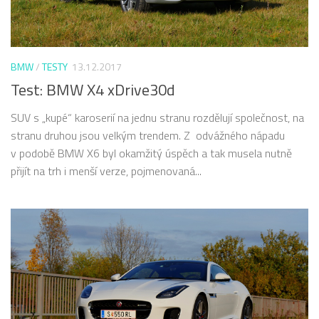
BMW
/
TESTY
13.12.2017
Test: BMW X4 xDrive30d
SUV s „kupé“ karoserií na jednu stranu rozdělují společnost, na
stranu druhou jsou velkým trendem. Z odvážného nápadu
v podobě BMW X6 byl okamžitý úspěch a tak musela nutně
přijít na trh i menší verze, pojmenovaná...