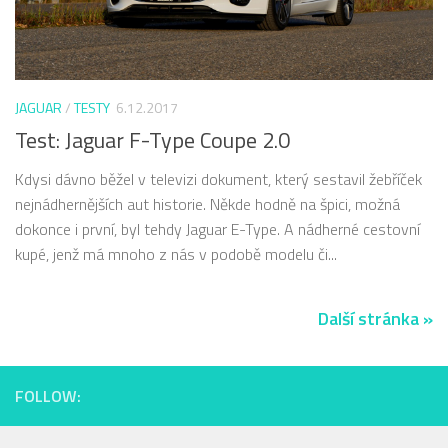
JAGUAR
/
TESTY
6.12.2017
Test: Jaguar F-Type Coupe 2.0
Kdysi dávno běžel v televizi dokument, který sestavil žebříček
nejnádhernějších aut historie. Někde hodně na špici, možná
dokonce i první, byl tehdy Jaguar E-Type. A nádherné cestovní
kupé, jenž má mnoho z nás v podobě modelu či...
Další stránka »
FOLLOW: